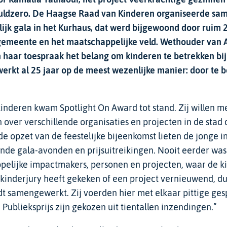
uldzero. De Haagse Raad van Kinderen organiseerde sa
ijk gala in het Kurhaus, dat werd bijgewoond door ruim 2
 gemeente en het maatschappelijke veld. Wethouder van
 haar toespraak het belang om kinderen te betrekken bij 
rkt al 25 jaar op de meest wezenlijke manier: door te b
 kinderen kwam Spotlight On Award tot stand. Zij willen m
 over verschillende organisaties en projecten in de stad 
de opzet van de feestelijke bijeenkomst lieten de jonge i
nde gala-avonden en prijsuitreikingen. Nooit eerder wa
pelijke impactmakers, personen en projecten, waar de k
kinderjury heeft gekeken of een project vernieuwend, d
rdt samengewerkt. Zij voerden hier met elkaar pittige ge
 Publieksprijs zijn gekozen uit tientallen inzendingen.”