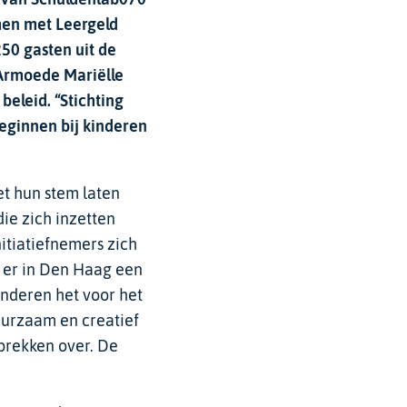
men met Leergeld
50 gasten uit de
 Armoede Mariëlle
beleid. “Stichting
eginnen bij kinderen
et hun stem laten
die zich inzetten
nitiatiefnemers zich
s er in Den Haag een
inderen het voor het
uurzaam en creatief
sprekken over. De