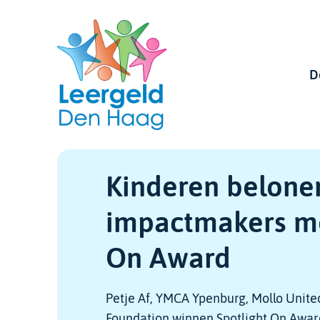
Skip
links
D
Hoofdnavigatie
Kinderen belone
impactmakers me
On Award
Petje Af, YMCA Ypenburg, Mollo United
Foundation winnen Spotlight On Awar