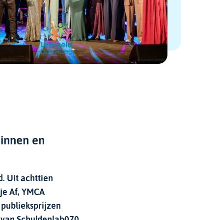
zinnen en
. Uit achttien
tje Af, YMCA
 publieksprijzen
n van Schuldenlab070