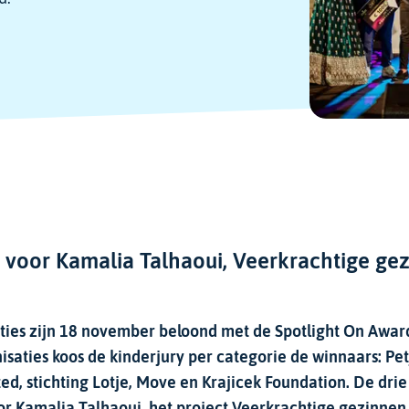
n voor Kamalia Talhaoui, Veerkrachtige ge
ies zijn 18 november beloond met de Spotlight On Award
aties koos de kinderjury per categorie de winnaars: Pe
ed, stichting Lotje, Move en Krajicek Foundation. De drie
tor Kamalia Talhaoui, het project Veerkrachtige gezinne