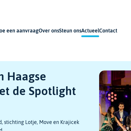
oe een aanvraag
Over ons
Steun ons
Actueel
Contact
n Haagse
t de Spotlight
, stichting Lotje, Move en Krajicek
d.