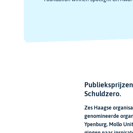
Publieksprijze
Schuldzero.
Zes Haagse organisat
genomineerde organis
Ypenburg, Mollo Unit
gingen naar inspira