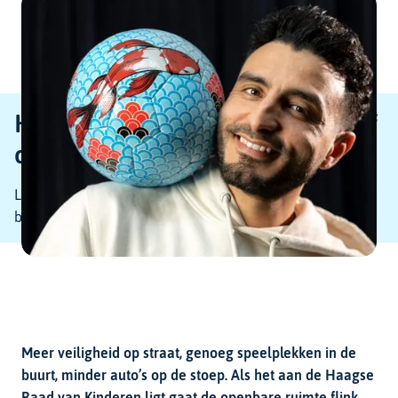
Skip
links
menu
Hoofdnavigatie
Haagse Raad van Kinderen: ‘Geef
de straat weer aan ons.’
Leergeld Den Haag gaat met FC Straat
bewegingsarmoede onder de jeugd te lijf.
Meer veiligheid op straat, genoeg speelplekken in de
buurt, minder auto’s op de stoep. Als het aan de Haagse
Raad van Kinderen ligt gaat de openbare ruimte flink