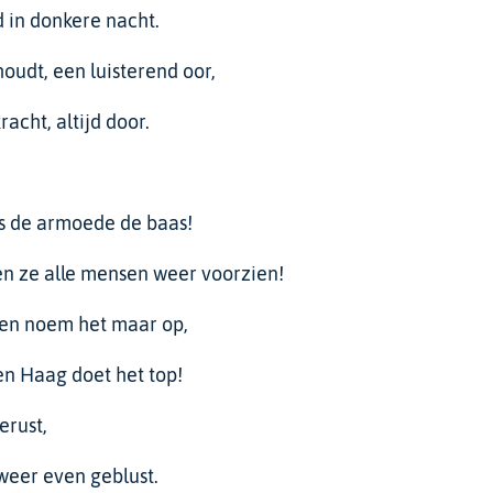
d in donkere nacht.
houdt, een luisterend oor,
racht, altijd door.
s de armoede de baas!
 ze alle mensen weer voorzien!
en noem het maar op,
en Haag doet het top!
erust,
weer even geblust.