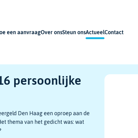
oe een aanvraag
Over ons
Steun ons
Actueel
Contact
 16 persoonlijke
Leergeld Den Haag een oproep aan de
Het thema van het gedicht was: wat
?