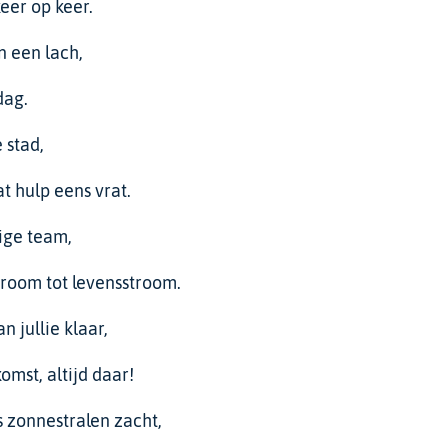
eer op keer.
 een lach,
dag.
 stad,
t hulp eens vrat.
ige team,
droom tot levensstroom.
n jullie klaar,
omst, altijd daar!
s zonnestralen zacht,